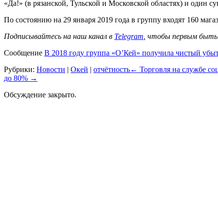
«Да!» (в рязанской, Тульской и Московской областях) и один с
По состоянию на 29 января 2019 года в группу входят 160 маг
Подписывайтесь на наш канал в
Telegram
, чтобы первым быть 
Сообщение
В 2018 году группа «О’Кей» получила чистый убыт
Рубрики:
Новости
|
Окей
|
отчётность
←
Торговля на службе соц
до 80%
→
Обсуждение закрыто.