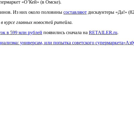
упермаркет «О’Кей» (в Омске).
азинов. Из них около половины
составляют
дискаунтеры «Да!» (82
в курсе главных новостей ритейла.
ок в 599 млн рублей
появились сначала на
RETAILER.ru
.
иализма: универсам, или попытка советского супермаркета
«Азб