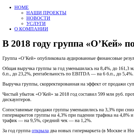
HOME
НАШИ ПРОЕКТЫ
НОВОСТИ
УСЛУГИ
О КОМПАНИИ
В 2018 году группа «О’Кей» п
Группа «О’Кей» опубликовала аудированные финансовые резуль
Общая выручка группы за год уменьшилась на 8,4%, до 161,3 мл
б.п., до 23,2%, рентабельность по EBITDA — на 6 б.п., до 5,4%.
Выручка группы, скорректированная на эффект от продажи су
Чистый убыток «О’Кей» за 2018 год составил 599 млн руб. про
дискаунтеров.
Сопоставимые продажи группы уменьшились на 3,3% при сниже
гипермаркетов группы на 4,3% при падении трафика на 4,8% и 
трафик — на 9,5%, средний чек — на 1,2%.
За год группа
открыла
два новых гипермаркета (в Москве и Нов