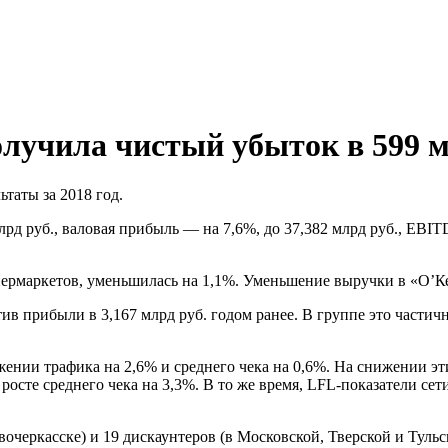
олучила чистый убыток в 599 
таты за 2018 год.
рд руб., валовая прибыль — на 7,6%, до 37,382 млрд руб., EBIT
пермаркетов, уменьшилась на 1,1%. Уменьшение выручки в «О’К
тив прибыли в 3,167 млрд руб. годом ранее. В группе это част
нии трафика на 2,6% и среднего чека на 0,6%. На снижении эт
росте среднего чека на 3,3%. В то же время, LFL-показатели се
очеркасске) и 19 дискаунтеров (в Московской, Тверской и Тульс