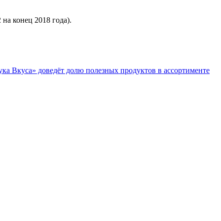
 на конец 2018 года).
ука Вкуса» доведёт долю полезных продуктов в ассортименте